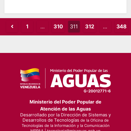
Posts
1
…
310
311
312
…
348
pagination
G-20012771-6
Ministerio del Poder Popular de
Atención de las Aguas
Desarrollado por la Dirección de Sistemas y
Desarrollos de Tecnologías
de la Oficina de
Tecnologías de la Información y la Comunicación
MPPAA |
tecnologia@minaguas.gob.ve