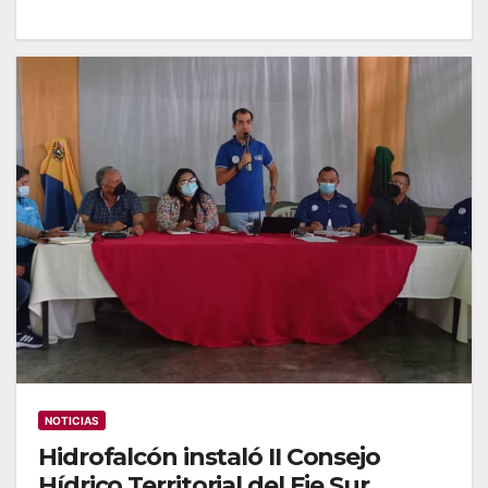
NOTICIAS
Hidrofalcón instaló II Consejo
Hídrico Territorial del Eje Sur