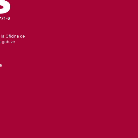
771-6
la Oficina de
.gob.ve
a