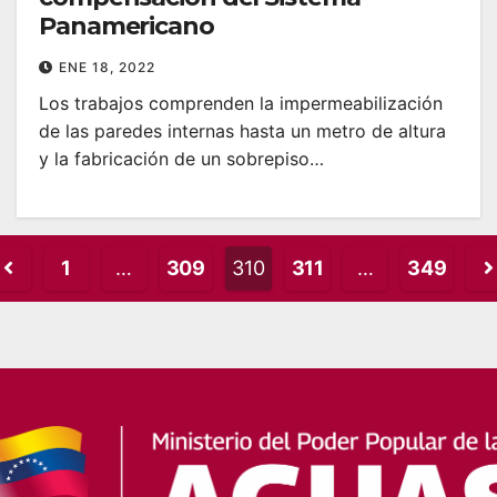
Panamericano
ENE 18, 2022
Los trabajos comprenden la impermeabilización
de las paredes internas hasta un metro de altura
y la fabricación de un sobrepiso…
osts
1
…
309
310
311
…
349
agination