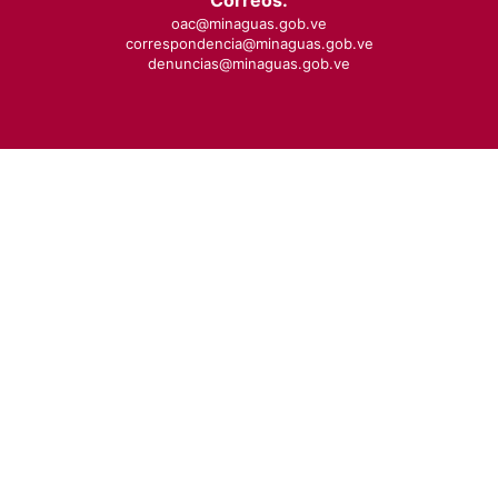
Correos:
oac@minaguas.gob.ve
correspondencia@minaguas.gob.ve
denuncias@minaguas.gob.ve