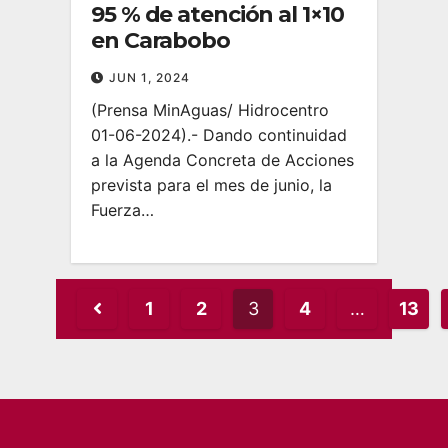
95 % de atención al 1×10
en Carabobo
JUN 1, 2024
(Prensa MinAguas/ Hidrocentro
01-06-2024).- Dando continuidad
a la Agenda Concreta de Acciones
prevista para el mes de junio, la
Fuerza…
Posts
1
2
3
4
…
13
pagination