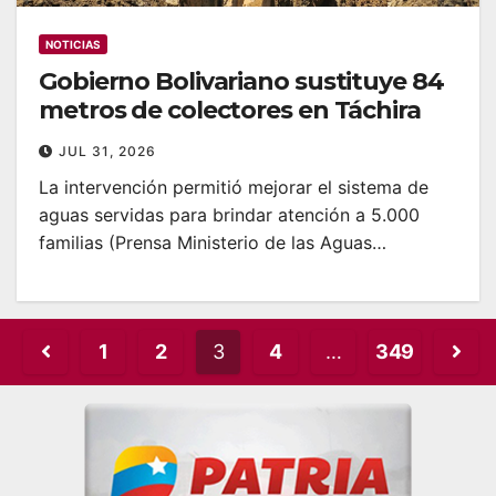
NOTICIAS
Gobierno Bolivariano sustituye 84
metros de colectores en Táchira
JUL 31, 2026
La intervención permitió mejorar el sistema de
aguas servidas para brindar atención a 5.000
familias (Prensa Ministerio de las Aguas…
Posts
1
2
3
4
…
349
pagination