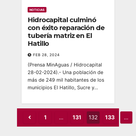
NOTICIAS
Hidrocapital culminó
con éxito reparación de
tubería matriz en El
Hatillo
FEB 28, 2024
(Prensa MinAguas / Hidrocapital
28-02-2024).- Una población de
más de 249 mil habitantes de los
municipios El Hatillo, Sucre y…
Posts
1
…
131
132
133
…
pagination