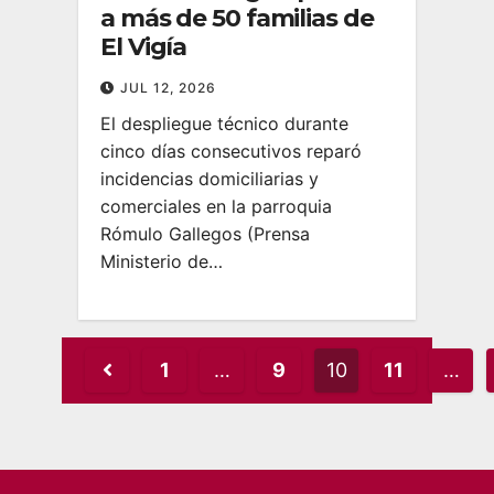
a más de 50 familias de
El Vigía
JUL 12, 2026
El despliegue técnico durante
cinco días consecutivos reparó
incidencias domiciliarias y
comerciales en la parroquia
Rómulo Gallegos (Prensa
Ministerio de…
Posts
1
…
9
10
11
…
pagination