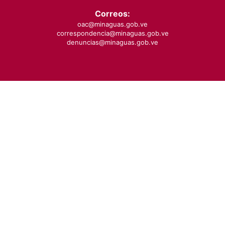
Correos:
oac@minaguas.gob.ve
correspondencia@minaguas.gob.ve
denuncias@minaguas.gob.ve