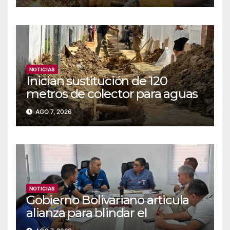
NOTICIAS
Inician sustitución de 120
metros de colector para aguas
servidas en Coche
AGO 7, 2026
NOTICIAS
Gobierno Bolivariano articula
alianza para blindar el
suministro de agua y