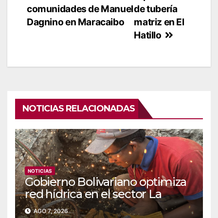
comunidades de Manuel
de tubería
Dagnino en Maracaibo
matriz en El
Hatillo
NOTICIAS RELACIONADAS
NOTICIAS
Gobierno Bolivariano optimiza
red hídrica en el sector La
Majada
AGO 7, 2026