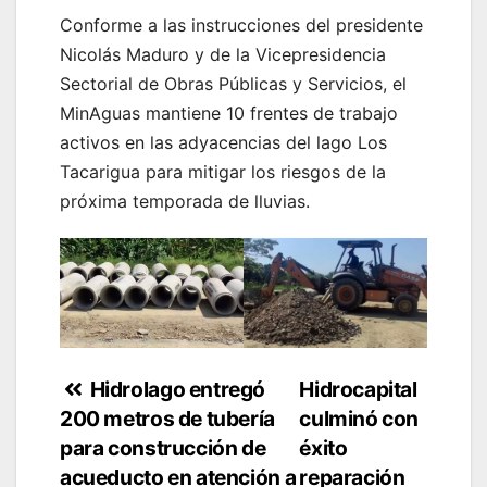
Conforme a las instrucciones del presidente
Nicolás Maduro y de la Vicepresidencia
Sectorial de Obras Públicas y Servicios, el
MinAguas mantiene 10 frentes de trabajo
activos en las adyacencias del lago Los
Tacarigua para mitigar los riesgos de la
próxima temporada de lluvias.
Navegación
Hidrolago entregó
Hidrocapital
200 metros de tubería
culminó con
de
para construcción de
éxito
entradas
acueducto en atención a
reparación