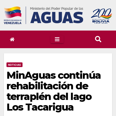
Skip
to
content
NOTICIAS
MinAguas continúa
rehabilitación de
terraplén del lago
Los Tacarigua