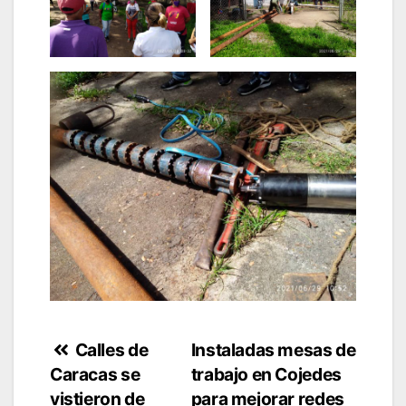
Navegación
Calles de
Instaladas mesas de
Caracas se
trabajo en Cojedes
de
vistieron de
para mejorar redes