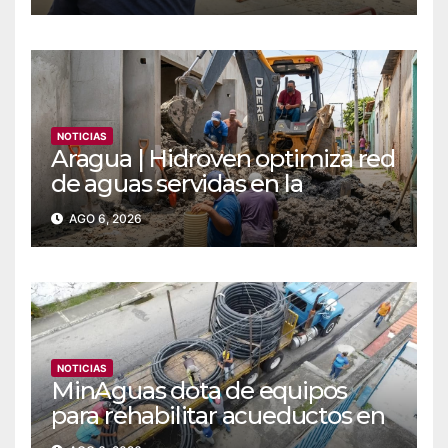
NOTICIAS
Aragua | Hidroven optimiza red
de aguas servidas en la
comunidad Doña Paula de
AGO 6, 2026
Maracay
NOTICIAS
MinAguas dota de equipos
para rehabilitar acueductos en
el municipio Bolívar de Yaracuy‎