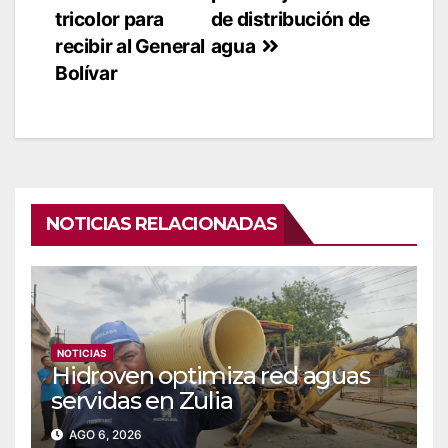
entradas
tricolor para
de distribución de
recibir al General
agua
Bolívar
NOTICIAS RELACIONADAS
NOTICIAS
Hidroven optimiza red aguas
servidas en Zulia
AGO 6, 2026