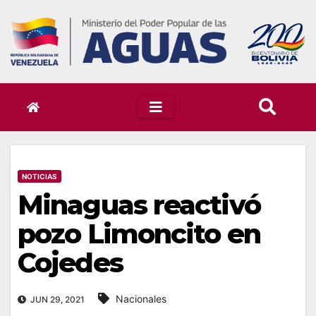
Skip
to
content
NOTICIAS
Minaguas reactivó
pozo Limoncito en
Cojedes
Nacionales
JUN 29, 2021