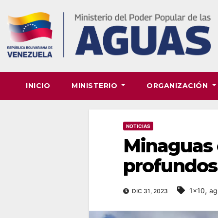
Skip
to
content
INICIO
MINISTERIO
ORGANIZACIÓN
NOTICIAS
Minaguas c
profundos 
,
1x10
ag
DIC 31, 2023