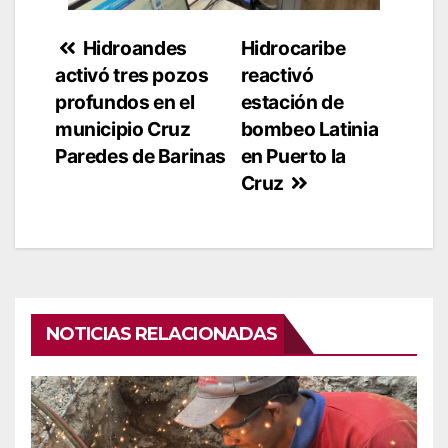
Navegación
Hidroandes
Hidrocaribe
activó tres pozos
reactivó
de
profundos en el
estación de
entradas
municipio Cruz
bombeo Latinia
Paredes de Barinas
en Puerto la
Cruz
NOTICIAS RELACIONADAS