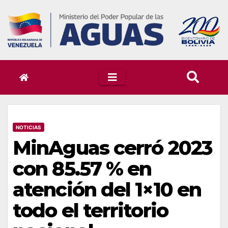
Skip
to
content
NOTICIAS
MinAguas cerró 2023
con 85.57 % en
atención del 1×10 en
todo el territorio