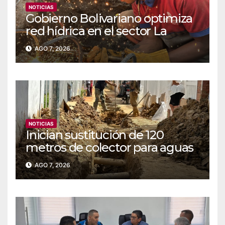
NOTICIAS
Gobierno Bolivariano optimiza
red hídrica en el sector La
Majada
AGO 7, 2026
NOTICIAS
Inician sustitución de 120
metros de colector para aguas
servidas en Coche
AGO 7, 2026