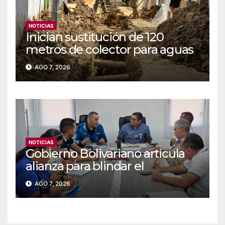
NOTICIAS
Inician sustitución de 120
metros de colector para aguas
servidas en Coche
AGO 7, 2026
NOTICIAS
Gobierno Bolivariano articula
alianza para blindar el
suministro de agua y
AGO 7, 2026
electricidad en Falcón