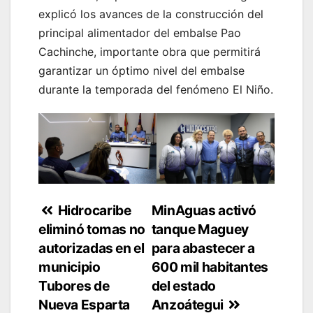
explicó los avances de la construcción del
principal alimentador del embalse Pao
Cachinche, importante obra que permitirá
garantizar un óptimo nivel del embalse
durante la temporada del fenómeno El Niño.
Navegación
Hidrocaribe
MinAguas activó
eliminó tomas no
tanque Maguey
de
autorizadas en el
para abastecer a
entradas
municipio
600 mil habitantes
Tubores de
del estado
Nueva Esparta
Anzoátegui