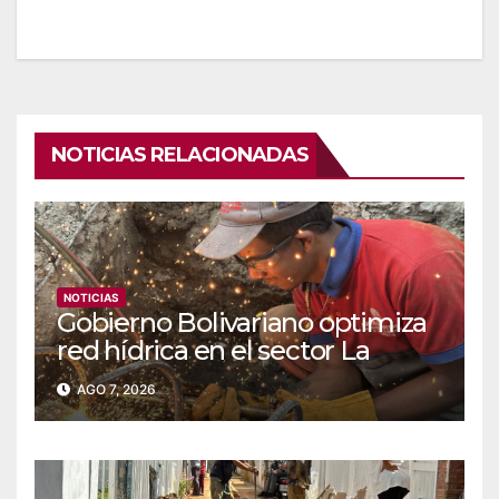
NOTICIAS RELACIONADAS
NOTICIAS
Gobierno Bolivariano optimiza
red hídrica en el sector La
Majada
AGO 7, 2026