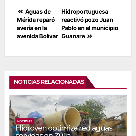
Navegación
Aguas de
Hidroportuguesa
Mérida reparó
reactivó pozo Juan
de
avería en la
Pablo en el municipio
entradas
avenida Bolívar
Guanare
NOTICIAS RELACIONADAS
NOTICIAS
Hidroven optimiza red aguas
servidas en Zulia