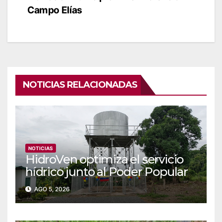
Campo Elías
NOTICIAS RELACIONADAS
NOTICIAS
‎‎HidroVen optimiza el servicio
hídrico junto al Poder Popular
en Amazonas
AGO 5, 2026