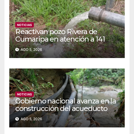
NOTICIAS
Reactivan pozo Rivera de
Cumaripa en atención a 141
familias de Yaracuy
AGO 5, 2026
NOTICIAS
‎Gobierno nacional avanza en la
construcción del acueducto
Las Lajas en Yaracuy
AGO 5, 2026