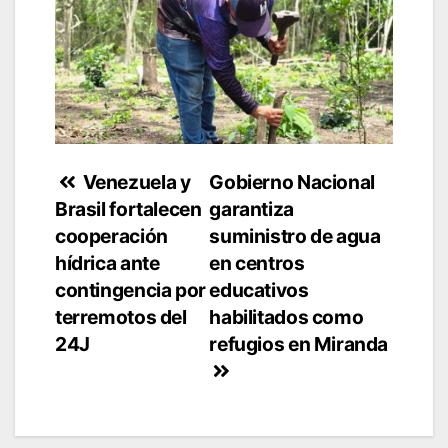
Navegación
Venezuela y
Gobierno Nacional
Brasil fortalecen
garantiza
de
cooperación
suministro de agua
entradas
hídrica ante
en centros
contingencia por
educativos
terremotos del
habilitados como
24J
refugios en Miranda