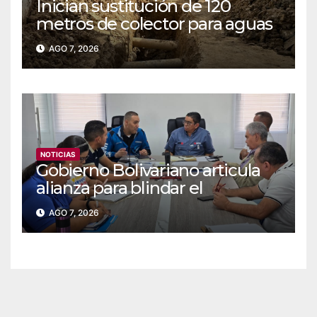
Inician sustitución de 120
metros de colector para aguas
servidas en Coche
AGO 7, 2026
NOTICIAS
Gobierno Bolivariano articula
alianza para blindar el
suministro de agua y
AGO 7, 2026
electricidad en Falcón