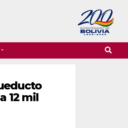
T
cueducto
a 12 mil