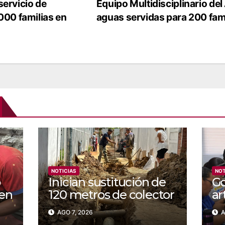
servicio de
Equipo Multidisciplinario de
000 familias en
aguas servidas para 200 fam
NOTICIAS
NOT
o
Inician sustitución de
Go
 en
120 metros de colector
ar
para aguas servidas en
bl
AGO 7, 2026
A
Coche
de