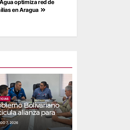
l Agua optimiza red de
ilias en Aragua
ICIAS
bierno Bolivariano
ticula alianza para
indar el suministro
GO 7, 2026
 agua y electricidad