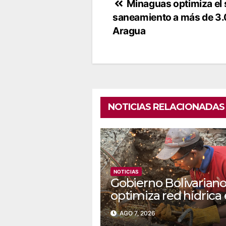
Navegación
Minaguas optimiza el 
saneamiento a más de 3.
de
Aragua
entradas
NOTICIAS RELACIONADAS
NOTICIAS
Gobierno Bolivarian
optimiza red hídrica
el sector La Majada
AGO 7, 2026