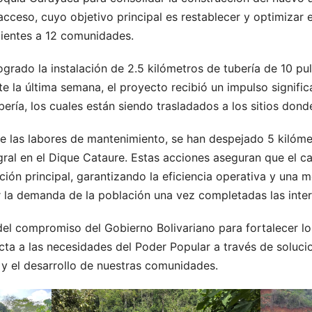
 acceso, cuyo objetivo principal es restablecer y optimizar
cientes a 12 comunidades.
logrado la instalación de 2.5 kilómetros de tubería de 10 p
te la última semana, el proyecto recibió un impulso signific
ería, los cuales están siendo trasladados a los sitios dond
e las labores de mantenimiento, se han despejado 5 kilóme
ral en el Dique Cataure. Estas acciones aseguran que el cau
ión principal, garantizando la eficiencia operativa y una 
r la demanda de la población una vez completadas las inte
el compromiso del Gobierno Bolivariano para fortalecer los
ta a las necesidades del Poder Popular a través de soluci
l y el desarrollo de nuestras comunidades.