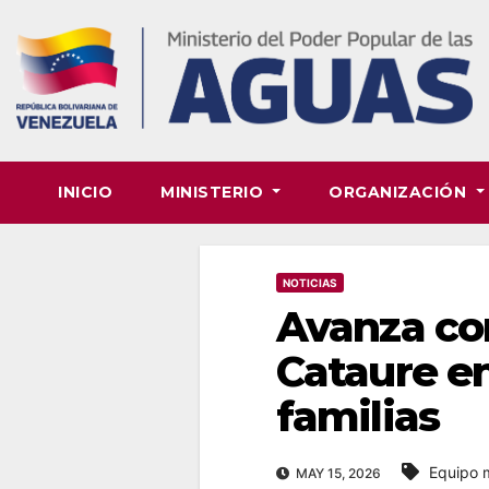
Skip
to
content
INICIO
MINISTERIO
ORGANIZACIÓN
NOTICIAS
Avanza co
Cataure en
familias
Equipo m
MAY 15, 2026