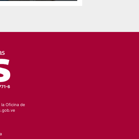
 Falcón
771-6
la Oficina de
.gob.ve
a