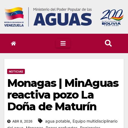
Skip
to
content
NOTICIAS
Monagas | MinAguas
reactiva pozo La
Doña de Maturín
,
agua potable
Equipo multidisciplinario
ABR 8, 2026
,
,
,
del agua
Monagas
Pozos profundos
Regionales