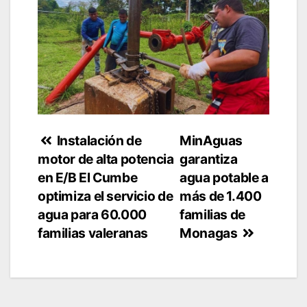
Navegación
Instalación de
MinAguas
motor de alta potencia
garantiza
de
en E/B El Cumbe
agua potable a
entradas
optimiza el servicio de
más de 1.400
agua para 60.000
familias de
familias valeranas
Monagas