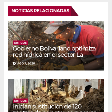
NOTICIAS RELACIONADAS
NOTICIAS
Gobierno Bolivariano optimiza
red hídrica en el sector La
Majada
AGO 7, 2026
NOTICIAS
Inician sustitución de 120