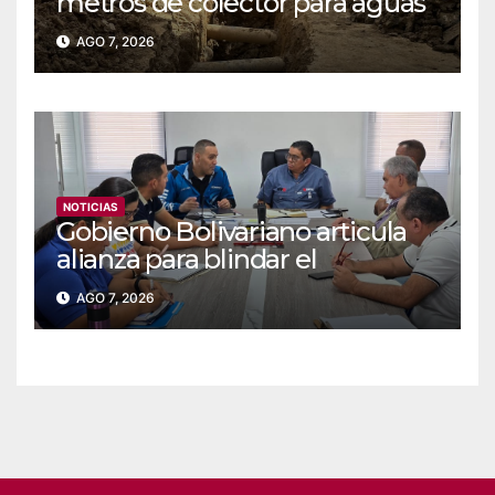
metros de colector para aguas
servidas en Coche
AGO 7, 2026
NOTICIAS
Gobierno Bolivariano articula
alianza para blindar el
suministro de agua y
AGO 7, 2026
electricidad en Falcón