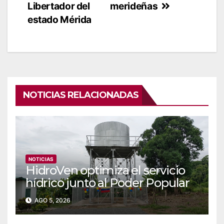
Libertador del
merideñas
estado Mérida
NOTICIAS RELACIONADAS
NOTICIAS
‎‎HidroVen optimiza el servicio
hídrico junto al Poder Popular
en Amazonas
AGO 5, 2026