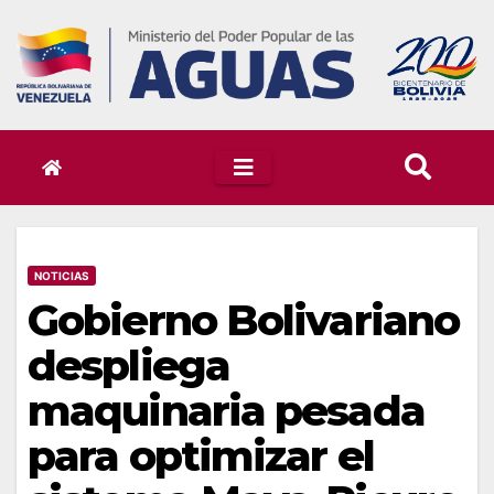
Skip
to
content
NOTICIAS
Gobierno Bolivariano
despliega
maquinaria pesada
para optimizar el