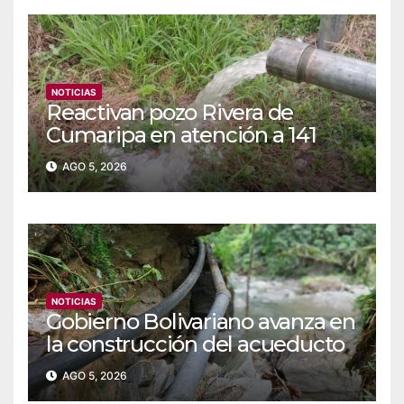
NOTICIAS
Reactivan pozo Rivera de
Cumaripa en atención a 141
familias de Yaracuy
AGO 5, 2026
NOTICIAS
‎Gobierno Bolivariano avanza en
la construcción del acueducto
Las Lajas en Yaracuy
AGO 5, 2026