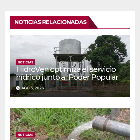
NOTICIAS RELACIONADAS
NOTICIAS
‎‎HidroVen optimiza el servicio
hídrico junto al Poder Popular
en Amazonas
AGO 5, 2026
NOTICIAS