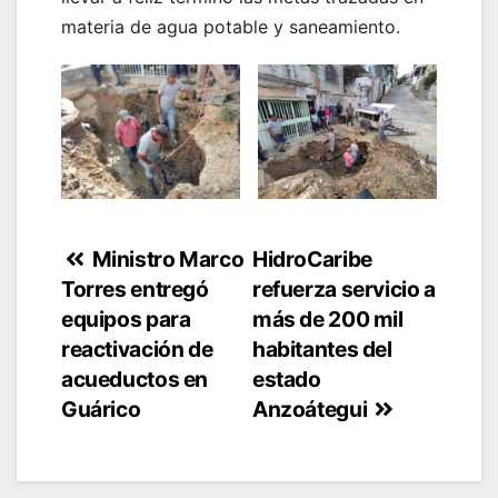
materia de agua potable y saneamiento.
Navegación
Ministro Marco
HidroCaribe
Torres entregó
refuerza servicio a
de
equipos para
más de 200 mil
entradas
reactivación de
habitantes del
acueductos en
estado
Guárico
Anzoátegui