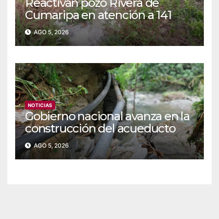
Reactivan pozo Rivera de
Cumaripa en atención a 141
familias de Yaracuy
AGO 5, 2026
NOTICIAS
‎Gobierno nacional avanza en la
construcción del acueducto
Las Lajas en Yaracuy
AGO 5, 2026