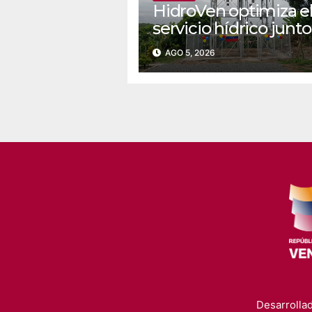
‎‎HidroVen optimiza e
servicio hídrico junto
Poder Popular en
AGO 5, 2026
Amazonas
Desarrollad