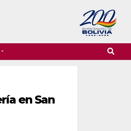
T
ría en San