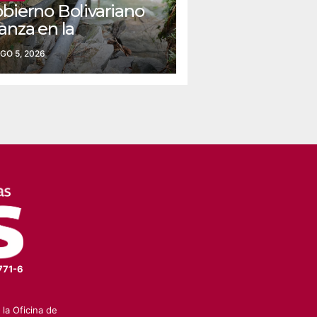
obierno Bolivariano
anza en la
nstrucción del
GO 5, 2026
ueducto Las Lajas
 Yaracuy
771-6
la Oficina de