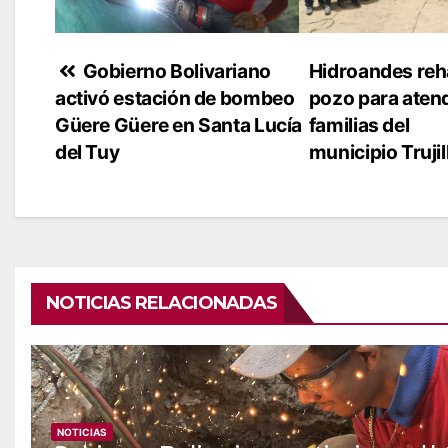
Navegación
Gobierno Bolivariano
Hidroandes reha
activó estación de bombeo
pozo para aten
de
Güere Güere en Santa Lucía
familias del
entradas
del Tuy
municipio Truji
NOTICIAS RELACIONADAS
NOTICIAS