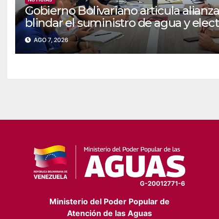
Gobierno Bolivariano articula alianza
blindar el suministro de agua y elec
en Falcón
AGO 7, 2026
G-20012771-6
Ministerio del Poder Popular de
Atención de las Aguas