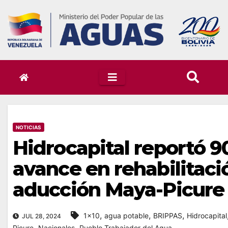
Skip
to
content
NOTICIAS
Hidrocapital reportó 9
avance en rehabilitaci
aducción Maya-Picure
,
,
,
1x10
agua potable
BRIPPAS
Hidrocapital
JUL 28, 2024
,
,
Picure
Nacionales
Pueblo Trabajador del Agua